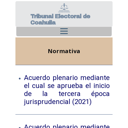
Tribunal Electoral de
Coahuila
Inicio
Nosotros
Asuntos
Normativa
Sentencias
Criterios Jurisprudenciales
Juicio en Linea
Acuerdo plenario mediante
el cual se aprueba el inicio
Transparencia
de la tercera época
jurisprudencial (2021)
Acuerdo plenario mediante