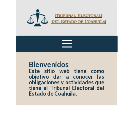
Inicio
TECZ
SGA
Sentencias y Acuerdos
Bienvenidos
Criterios Jurisprudenciales
Este sitio web tiene como
Justicia Digital
objetivo dar a conocer las
obligaciones y actividades que
Transparencia
tiene el Tribunal Electoral del
CAPS
Estado de Coahuila.