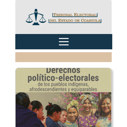
Inicio
TECZ
SGA
Sentencias y Acuerdos
Criterios Jurisprudenciales
Justicia Digital
Transparencia
CAPS